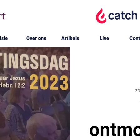
isie
Over ons
Artikels
Live
Cont
za
ontmo