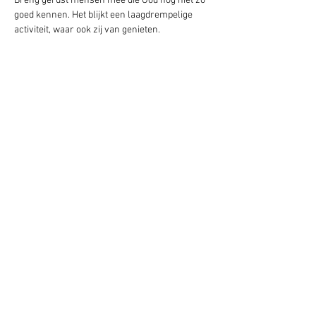
Breng gerust mensen mee die God nog niet zo 
goed kennen. Het blijkt een laagdrempelige 
activiteit, waar ook zij van genieten.
Deel dit evenement
Blijf op de hoogte
AANMELDEN VOOR DE NIEUWSBRIEF
Doneer
Contacteer ons
Partner Links
Designed by Jonas and Sara. All information on this site is copyright © Gloriepoort.