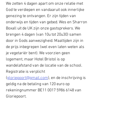
We zetten 4 dagen apart om onze relatie met 
God te verdiepen en vandaaruit ook innerlijke 
genezing te ontvangen. Er zijn tijden van 
onderwijs en tijden van gebed. Wes en Sharron 
Boxall uit de UK zijn onze gastsprekers. We 
brengen 4 dagen (van 10u tot 20u30) samen 
door in Gods aanwezigheid. Maaltijden zijn in 
de prijs inbegrepen (wel even laten weten als 
je vegetariër bent). We voorzien geen 
logement, maar Hotel Bristol is op 
wandelafstand van de locatie van de school. 
Registratie is verplicht 
(
gloriepoort@gmail.com
), en de inschrijving is 
geldig na de betaling van 120 euro op 
rekeningnummer BE11 0017 5986 6148 van 
Gloriepoort.
Stuur gerust deze uitnodiging door. We geloven 
dat deze school mensen zal aanraken en 
veranderen.