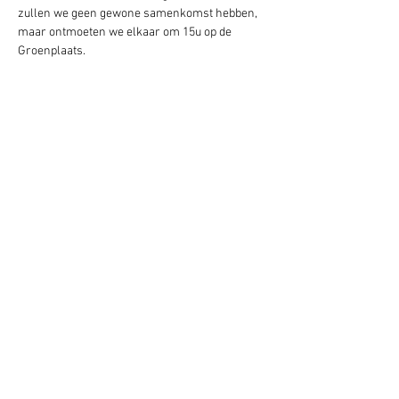
zullen we geen gewone samenkomst hebben, 
maar ontmoeten we elkaar om 15u op de 
Groenplaats.
Deel dit evenement
Blijf op de hoogte
AANMELDEN VOOR DE NIEUWSBRIEF
Doneer
Contacteer ons
Partner Links
Designed by Jonas and Sara. All information on this site is copyright © Gloriepoort.