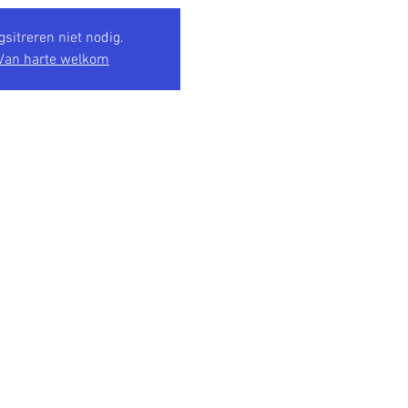
gsitreren niet nodig.
Van harte welkom