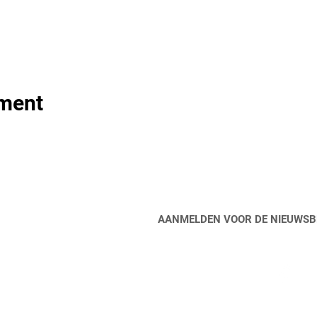
ement
jf op de hoogte
AANMELDEN VOOR DE NIEUWSB
Doneer
Contacteer ons
Partner Links