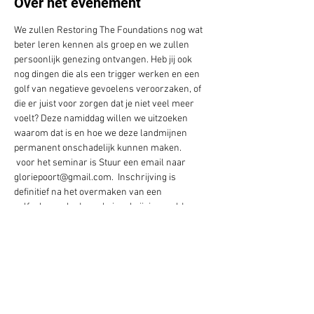
Over het evenement
We zullen Restoring The Foundations nog wat 
beter leren kennen als groep en we zullen 
persoonlijk genezing ontvangen. Heb jij ook 
nog dingen die als een trigger werken en een 
golf van negatieve gevoelens veroorzaken, of 
die er juist voor zorgen dat je niet veel meer 
voelt? Deze namiddag willen we uitzoeken 
waarom dat is en hoe we deze landmijnen 
 voor het seminar is 
Stuur een email naar 
gloriepoort@gmail.com.  Inschrijving is 
definitief na het overmaken van een 
zelfgekozen bedrag als inschrijvingsgeld op 
rekeningnummer BE11 0017 5986 
6148.
 Inschrijven
noodzakelijk. 